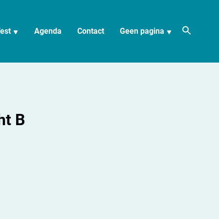
est
Agenda
Contact
Geen pagina
ht B